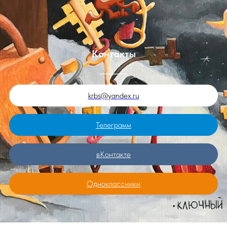
Контакты
krbs@yandex.ru
Телеграмм
вКонтакте
Одноклассники